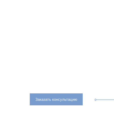
LANIT
Москва, Сосенское п
Время работы: ПН-ПТ
О компании
Пр
Главная страница
»
Порошковая покраска м
ПОРОШКОВ
МЕТАЛЛОК
Заказать консультацию