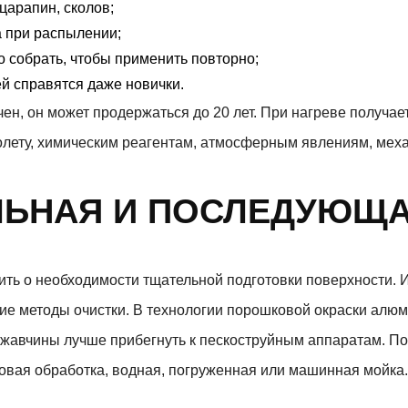
 царапин, сколов;
 при распылении;
 собрать, чтобы применить повторно;
ей справятся даже новички.
чен, он может продержаться до 20 лет. При нагреве получа
олету, химическим реагентам, атмосферным явлениям, меха
ЛЬНАЯ И ПОСЛЕДУЮЩА
ть о необходимости тщательной подготовки поверхности. 
е методы очистки. В технологии порошковой окраски алюм
 ржавчины лучше прибегнуть к пескоструйным аппаратам. П
ровая обработка, водная, погруженная или машинная мойка