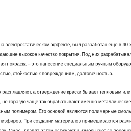
а электростатическом эффекте, был разработан еще в 40-х
дающие высокое качество покрытия. Под них разрабатывал
ая покраска – это нанесение специальным ручным оборудо
тью, стойкостью к повреждениям, долговечностью.
 расплавляют, а отверждение краски бывает тепловым или
 но гораздо чаще так обрабатывают именно металлические
вным полимером. Его основой являются полимерные смолы
олиэфиров. При создании материалов примешиваются разл
ели. Смесь плавят, затем остужают и измельчают до порошк